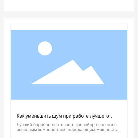
Как уменьшить шум при работе лучшего
барабана ленточного конвейера
Лучший барабан ленточного конвейера является
основным компонентом, передающим мощность,
а барабан ленточного конвейера — это компонент,