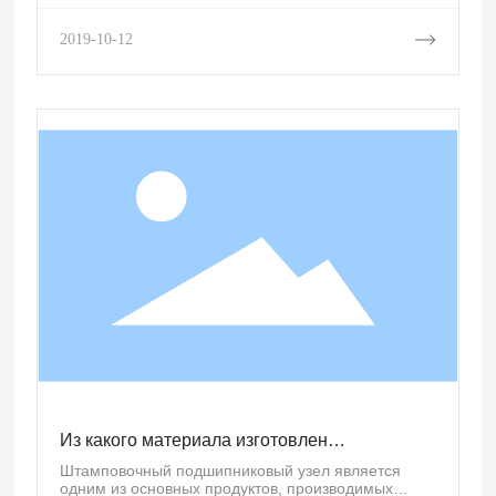
стабильно, в основном благодаря штамповочному
станку и пресс-форме
2019-10-12
Из какого материала изготовлен
штамповочный корпус подшипника
Штамповочный подшипниковый узел является
одним из основных продуктов, производимых