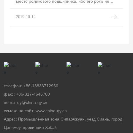
место роликового подшипника, ибо его роль не
очень хорошо изучена, поэтому мы знаем, каковы
характеристики?
2019-10-12
телефон:
+86-13833712966
факс:
+86-317-4646760
почта:
qy@china-qy.cn
ссылка на сайт:
www.china-qy.cn
Адрес: Промышленная зона Сипаочжуан, уезд Сиань, город
Цанчжоу, провинция Хэбэй