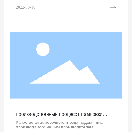
который приводит в движение конвейерную ленту,
полагаясь на силу трения между ним и
2022-10-10
конвейерной лентой.​​​​​​​
производственный процесс штамповки
блока подшипников
Качество штамповочного гнезда подшипника,
производимого нашим производителем
штамповочного гнезда подшипника, очень